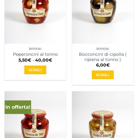
RIPIENI
RIPIENI
Bocconcini di cipolla (
Peperoncini al tonno
ripiena al tonno )
Fascia
5,50
€
-
40,00
€
di
6,00
€
prezzo:
SCEGLI
da
SCEGLI
5,50€
Questo
a
Questo
prodotto
40,00€
prodotto
ha
ha
più
più
varianti.
In offerta!
varianti.
Le
Le
opzioni
opzioni
possono
possono
essere
essere
scelte