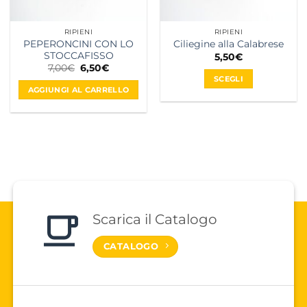
del
prodotto
prodotto
RIPIENI
RIPIENI
PEPERONCINI CON LO
Ciliegine alla Calabrese
STOCCAFISSO
5,50
€
Il
Il
7,00
€
6,50
€
prezzo
prezzo
SCEGLI
originale
attuale
AGGIUNGI AL CARRELLO
era:
è:
Questo
7,00€.
6,50€.
prodotto
ha
più
varianti.
Le
opzioni
possono
essere
Scarica il Catalogo
scelte
nella
CATALOGO
pagina
del
prodotto