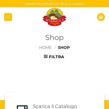
Salta
Spedizione gratuita con 90 euro di spesa
ai
contenuti
Shop
HOME
/
SHOP
FILTRA
Scarica il Catalogo