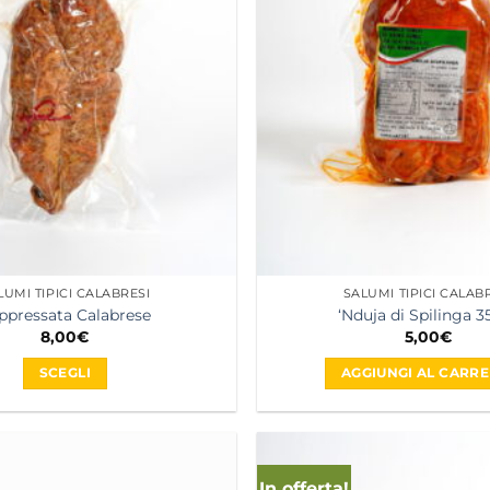
LUMI TIPICI CALABRESI
SALUMI TIPICI CALAB
ppressata Calabrese
‘Nduja di Spilinga 3
8,00
€
5,00
€
SCEGLI
AGGIUNGI AL CARRE
Questo
prodotto
ha
più
In offerta!