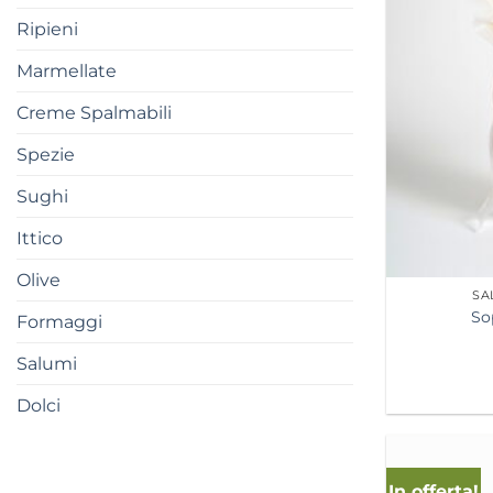
Ripieni
Marmellate
Creme Spalmabili
Spezie
Sughi
Ittico
Olive
SA
So
Formaggi
Salumi
Dolci
In offerta!