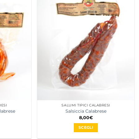
varianti.
Le
opzioni
possono
essere
scelte
nella
pagina
del
prodotto
RESI
SALUMI TIPICI CALABRESI
labrese
Salsiccia Calabrese
8,00
€
rezzo
e
ttuale
SCEGLI
:
0,50€.
Questo