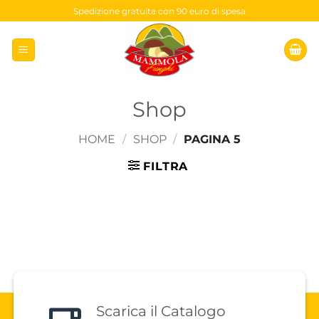
Salta
Spedizione gratuita con 90 euro di spesa
ai
contenuti
Shop
HOME
/
SHOP
/
PAGINA 5
FILTRA
Scarica il Catalogo