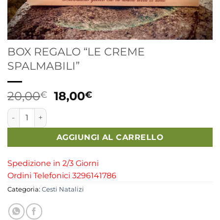
BOX REGALO “LE CREME
SPALMABILI”
Il
Il
20,00
18,00
€
€
prezzo
prezzo
BOX REGALO "LE CREME SPALMABILI" quantità
originale
attuale
era:
è:
AGGIUNGI AL CARRELLO
20,00€.
18,00€.
Spedizione in 2/3 Giorni
Ordini Telefonici 3296141786
Categoria:
Cesti Natalizi