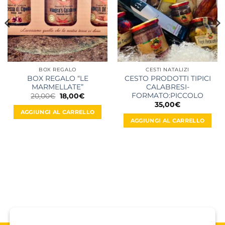
BOX REGALO
CESTI NATALIZI
BOX REGALO “LE
CESTO PRODOTTI TIPICI
MARMELLATE”
CALABRESI-
FORMATO:PICCOLO
Il
Il
20,00
€
18,00
€
prezzo
prezzo
35,00
€
originale
attuale
AGGIUNGI AL CARRELLO
era:
è:
AGGIUNGI AL CARRELLO
20,00€.
18,00€.