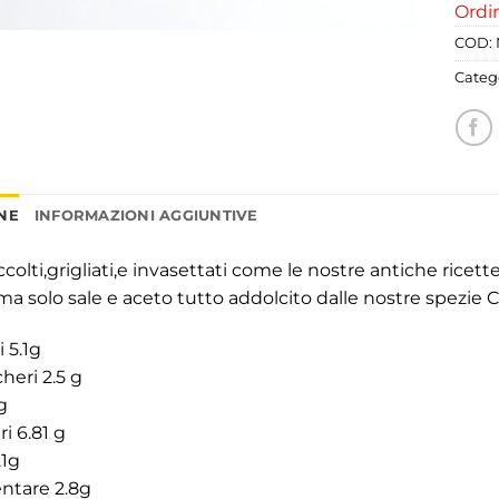
Ordin
COD:
Categ
NE
INFORMAZIONI AGGIUNTIVE
accolti,grigliati,e invasettati come le nostre antiche rice
 ma solo sale e aceto tutto addolcito dalle nostre spezie Ca
i 5.1g
cheri 2.5 g
g
ri 6.81 g
.1g
entare 2.8g