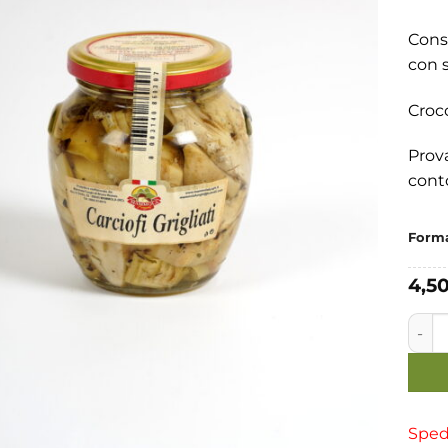
Conse
con s
Crocc
Prova
cont
Forma
4,5
Carcio
Spedi