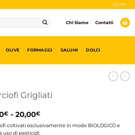
Accedi
Chi Siamo
Contatti
OLIVE
FORMAGGI
SALUMI
DOLCI
ciofi Grigliati
Fascia
0
-
20,00
€
€
di
iofi coltivati esclusivamente in modo BIOLOGICO e
prezzo:
 uso di pesticidi.