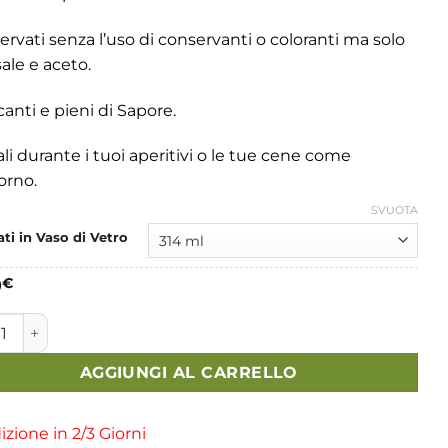
da
4,50€
rvati senza l’uso di conservanti o coloranti ma solo
a
ale e aceto.
20,00€
anti e pieni di Sapore.
li durante i tuoi aperitivi o le tue cene come
orno.
SVUOTA
ti in Vaso di Vetro
0
€
fi Grigliati quantità
AGGIUNGI AL CARRELLO
zione in 2/3 Giorni