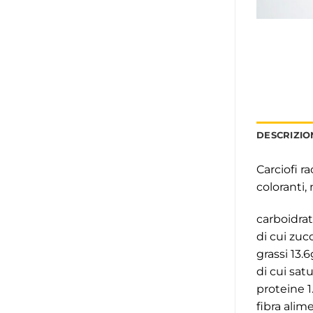
DESCRIZIO
Carciofi r
coloranti,
carboidrat
di cui zuc
grassi 13.6
di cui satu
proteine 1
fibra alim