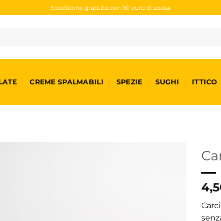
Spedizione gratuita con 90 euro di spesa
LATE
CREME SPALMABILI
SPEZIE
SUGHI
ITTICO
Car
4,5
Carc
senza