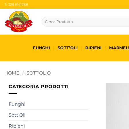
Salta
T: 329 6141786
ai
contenuti
Cerca:
FUNGHI
SOTT’OLI
RIPIENI
MARMEL
HOME
/
SOTT'OLIO
CATEGORIA PRODOTTI
Funghi
Sott’Oli
Ripieni