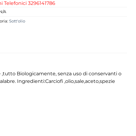
i Telefonici 3296141786
N/A
oria:
Sott'olio
tte ,tutto Biologicamente, senza uso di conservanti o
labre. Ingredienti:Carciofi ,olio,sale,aceto,spezie