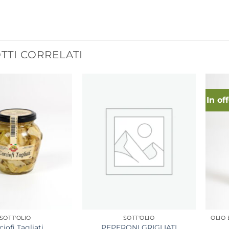
TI CORRELATI
In of
SOTT'OLIO
SOTT'OLIO
ciofi Tagliati
PEPERONI GRIGLIATI