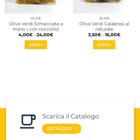
OLIVE
OLIVE
Olive Verdi Schiacciate a
Olive Verdi Calabresi al
mano ( con nocciolo)
naturale
Fascia
Fascia
4,00
€
-
24,00
€
3,50
€
-
16,00
€
di
di
prezzo:
prezzo:
SCEGLI
SCEGLI
da
da
4,00€
3,50€
Questo
Questo
a
a
prodotto
prodotto
24,00€
16,00€
ha
ha
più
più
varianti.
varianti.
Le
Le
opzioni
opzioni
possono
possono
essere
essere
scelte
scelte
Scarica il Catalogo
nella
nella
pagina
pagina
CATALOGO
del
del
prodotto
prodotto