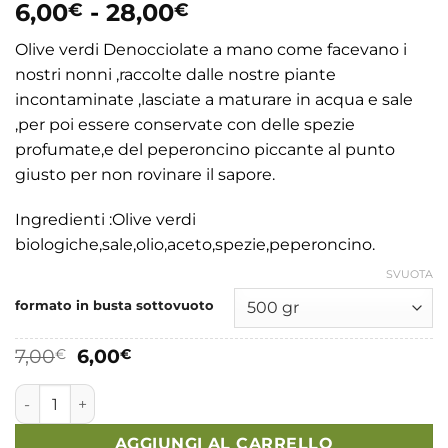
Fascia
6,00
-
28,00
€
€
di
Olive verdi Denocciolate a mano come facevano i
prezzo:
nostri nonni ,raccolte dalle nostre piante
da
incontaminate ,lasciate a maturare in acqua e sale
6,00€
,per poi essere conservate con delle spezie
a
profumate,e del peperoncino piccante al punto
28,00€
giusto per non rovinare il sapore.
Ingredienti :Olive verdi
biologiche,sale,olio,aceto,spezie,peperoncino.
SVUOTA
formato in busta sottovuoto
Il
Il
7,00
6,00
€
€
prezzo
prezzo
originale
attuale
Olive Verdi Schiacciate a mano senza nocciolo quantità
era:
è:
7,00€.
6,00€.
AGGIUNGI AL CARRELLO