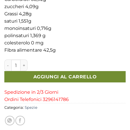
zuccheri 4,09g
Grassi 4,28g
saturi 1,551g
monoinsaturi 0,716g
polinsaturi 1,369 g
colesterolo 0 mg
Fibra alimentare 42,5g
Origano a Mazzetto Calabrese quantità
AGGIUNGI AL CARRELLO
Spedizione in 2/3 Giorni
Ordini Telefonici 3296141786
Categoria:
Spezie