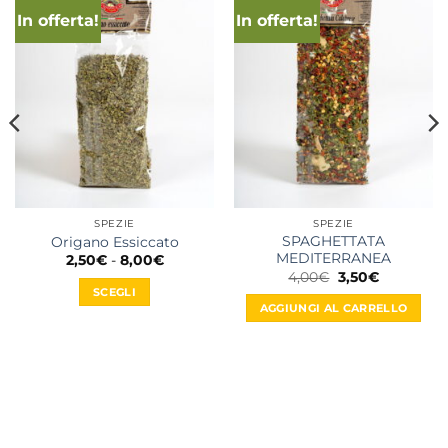
In offerta!
In offerta!
SPEZIE
SPEZIE
SPAGHETTATA
Origano Essiccato
MEDITERRANEA
Fascia
2,50
€
-
8,00
€
di
Il
Il
4,00
€
3,50
€
prezzo:
prezzo
prezzo
SCEGLI
da
originale
attuale
AGGIUNGI AL CARRELLO
2,50€
era:
è:
Questo
a
4,00€.
3,50€.
prodotto
8,00€
ha
più
varianti.
Le
opzioni