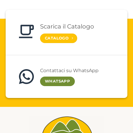
possono
essere
scelte
nella
Scarica il Catalogo
pagina
del
CATALOGO
prodotto
Contattaci su WhatsApp
WHATSAPP