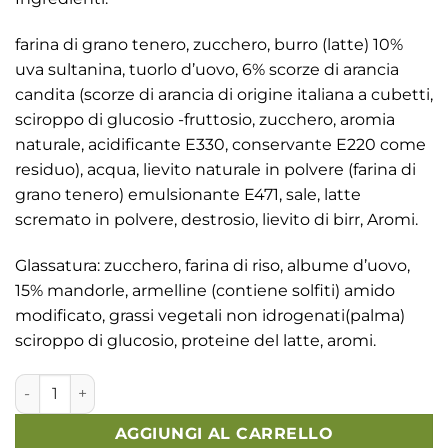
originale
attuale
era:
è:
farina di grano tenero, zucchero, burro (latte) 10%
26,00€.
24,00€.
uva sultanina, tuorlo d’uovo, 6% scorze di arancia
candita (scorze di arancia di origine italiana a cubetti,
sciroppo di glucosio -fruttosio, zucchero, aromia
naturale, acidificante E330, conservante E220 come
residuo), acqua, lievito naturale in polvere (farina di
grano tenero) emulsionante E471, sale, latte
scremato in polvere, destrosio, lievito di birr, Aromi.
Glassatura: zucchero, farina di riso, albume d’uovo,
15% mandorle, armelline (contiene solfiti) amido
modificato, grassi vegetali non idrogenati(palma)
sciroppo di glucosio, proteine del latte, aromi.
Colomba Classica quantità
AGGIUNGI AL CARRELLO