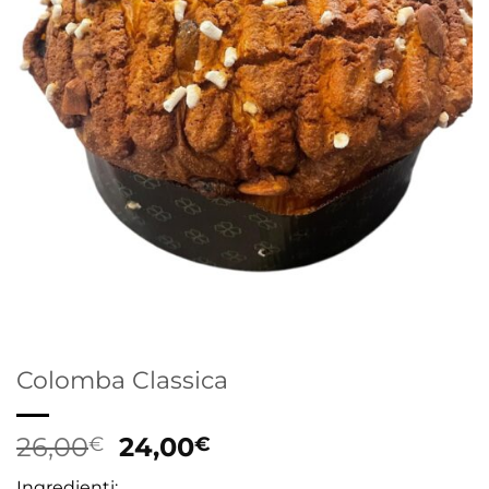
Colomba Classica
Il
Il
26,00
24,00
€
€
prezzo
prezzo
Ingredienti: