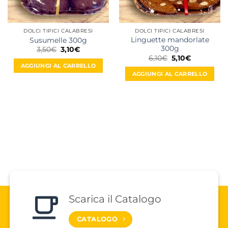
DOLCI TIPICI CALABRESI
DOLCI TIPICI CALABRESI
Linguette mandorlate
Susumelle 300g
300g
Il
Il
3,50
€
3,10
€
prezzo
prezzo
Il
Il
6,10
€
5,10
€
originale
attuale
prezzo
prezzo
AGGIUNGI AL CARRELLO
era:
è:
originale
attuale
AGGIUNGI AL CARRELLO
3,50€.
3,10€.
era:
è:
6,10€.
5,10€.
Scarica il Catalogo
CATALOGO