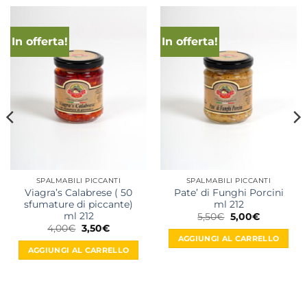
In offerta!
In offerta!
SPALMABILI PICCANTI
SPALMABILI PICCANTI
Viagra’s Calabrese ( 50
Pate’ di Funghi Porcini
sfumature di piccante)
ml 212
ml 212
Il
Il
5,50
€
5,00
€
prezzo
prezzo
Il
Il
4,00
€
3,50
€
originale
attuale
prezzo
prezzo
AGGIUNGI AL CARRELLO
era:
è:
originale
attuale
AGGIUNGI AL CARRELLO
5,50€.
5,00€.
era:
è:
4,00€.
3,50€.