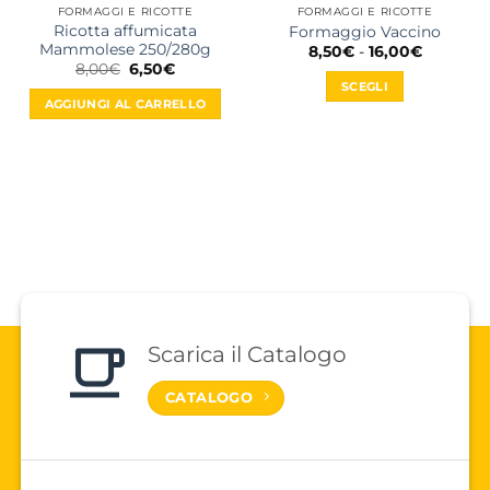
FORMAGGI E RICOTTE
FORMAGGI E RICOTTE
Ricotta affumicata
Formaggio Vaccino
Mammolese 250/280g
Fascia
8,50
€
-
16,00
€
di
Il
Il
8,00
€
6,50
€
prezzo:
prezzo
prezzo
SCEGLI
da
originale
attuale
AGGIUNGI AL CARRELLO
8,50€
era:
è:
Questo
a
8,00€.
6,50€.
prodotto
16,00€
ha
più
varianti.
Le
opzioni
possono
essere
scelte
nella
Scarica il Catalogo
pagina
del
CATALOGO
prodotto