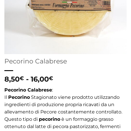
Pecorino Calabrese
Fascia
8,50
-
16,00
€
€
di
Pecorino Calabrese
:
prezzo:
Il
Pecorino
Stagionato viene prodotto utilizzando
da
ingredienti di produzione propria ricavati da un
8,50€
allevamento di Pecore costantemente controllato.
a
Questo tipo di
pecorino
è un formaggio grasso
16,00€
ottenuto dal latte di pecora pastorizzato, fermenti