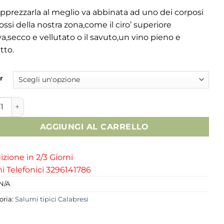
pprezzarla al meglio va abbinata ad uno dei corposi
rossi della nostra zona,come il ciro’ superiore
va,secco e vellutato o il savuto,un vino pieno e
tto.
r
ccia Calabrese quantità
AGGIUNGI AL CARRELLO
zione in 2/3 Giorni
i Telefonici 3296141786
N/A
oria:
Salumi tipici Calabresi