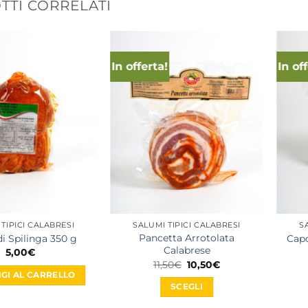
TI CORRELATI
In offerta!
In of
TIPICI CALABRESI
SALUMI TIPICI CALABRESI
S
Pancetta Arrotolata
di Spilinga 350 g
Capo
Calabrese
5,00
€
Il
Il
11,50
€
10,50
€
prezzo
prezzo
GI AL CARRELLO
originale
attuale
SCEGLI
era:
è:
11,50€.
10,50€.
Questo