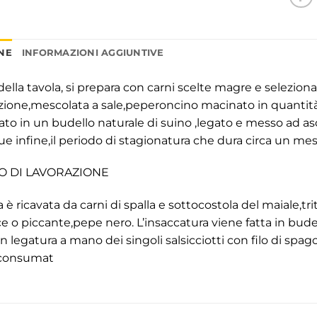
NE
INFORMAZIONI AGGIUNTIVE
della tavola, si prepara con carni scelte magre e seleziona
dizione,mescolata a sale,peperoncino macinato in quanti
ato in un budello naturale di suino ,legato e messo ad asc
ue infine,il periodo di stagionatura che dura circa un mes
O DI LAVORAZIONE
ia è ricavata da carni di spalla e sottocostola del maiale,
ce o piccante,pepe nero. L’insaccatura viene fatta in budell
n legatura a mano dei singoli salsicciotti con filo di s
 consumat