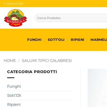
Salta
T: 329 6141786
ai
contenuti
Cerca:
FUNGHI
SOTT’OLI
RIPIENI
MARMEL
HOME
/
SALUMI TIPICI CALABRESI
CATEGORIA PRODOTTI
Funghi
Sott’Oli
Ripieni