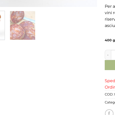
Per a
vini 
riser
asciu
400 g
Salsi
Spedi
Ordin
COD:
Categ