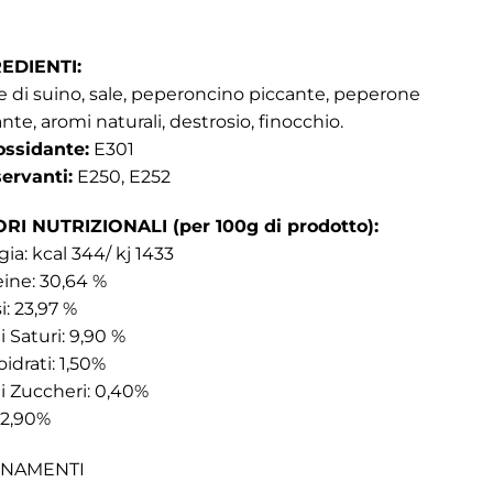
EDIENTI:
e di suino, sale, peperoncino piccante, peperone
nte, aromi naturali, destrosio, finocchio.
ossidante:
E301
ervanti:
E250, E252
RI NUTRIZIONALI (per 100g di prodotto):
ia: kcal 344/ kj 1433
ine: 30,64 %
i: 23,97 %
i Saturi: 9,90 %
idrati: 1,50%
i Zuccheri: 0,40%
 2,90%
INAMENTI