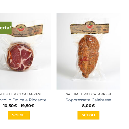
ferta!
ALUMI TIPICI CALABRESI
SALUMI TIPICI CALABRESI
collo Dolce e Piccante
Soppressata Calabrese
Fascia
10,50
€
-
19,50
€
8,00
€
di
prezzo:
SCEGLI
SCEGLI
da
10,50€
Questo
Questo
a
prodotto
prodotto