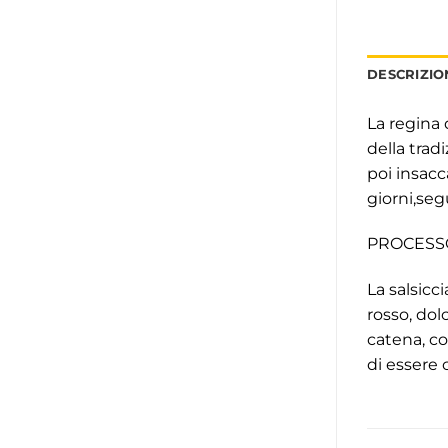
DESCRIZIO
La regina 
della tra
poi insacc
giorni,seg
PROCESS
La salsicc
rosso, dol
catena, co
di essere