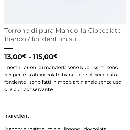
Torrone di pura Mandorla Cioccolato
bianco / fondenti misti
Fascia
13,00
-
115,00
€
€
di
I nostri Torroni di mandorla sono buonissimi sono
prezzo:
ricoperti sia al cioccolato bianco che al cioccolato
da
fondente , sono fatti in modo artigianale senza uso
13,00€
di alcun conservante
a
115,00€
Ingredienti
Mandorle tostate , miele , limone , cioccolata