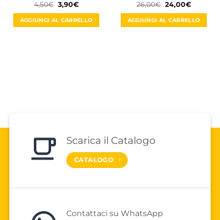
Il
Il
Il
Il
4,50
€
3,90
€
26,00
€
24,00
€
prezzo
prezzo
prezzo
prezzo
originale
attuale
originale
attuale
AGGIUNGI AL CARRELLO
AGGIUNGI AL CARRELLO
era:
è:
era:
è:
4,50€.
3,90€.
26,00€.
24,00€.
Scarica il Catalogo
CATALOGO
Contattaci su WhatsApp