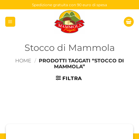
Salta
Spedizione gratuita con 90 euro di spesa
ai
contenuti
Stocco di Mammola
HOME
/
PRODOTTI TAGGATI “STOCCO DI
MAMMOLA”
FILTRA