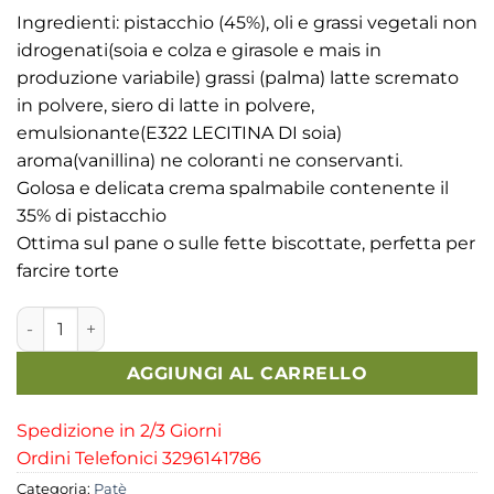
prezzo
prezzo
Ingredienti: pistacchio (45%), oli e grassi vegetali non
originale
attuale
idrogenati(soia e colza e girasole e mais in
era:
è:
produzione variabile) grassi (palma) latte scremato
6,50€.
5,00€.
in polvere, siero di latte in polvere,
emulsionante(E322 LECITINA DI soia)
aroma(vanillina) ne coloranti ne conservanti.
Golosa e delicata crema spalmabile contenente il
35% di pistacchio
Ottima sul pane o sulle fette biscottate, perfetta per
farcire torte
Crema di Pistacchio quantità
AGGIUNGI AL CARRELLO
Spedizione in 2/3 Giorni
Ordini Telefonici 3296141786
Categoria:
Patè