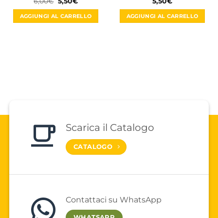
Il
Il
6,00
€
5,50
€
5,50
€
prezzo
prezzo
originale
attuale
AGGIUNGI AL CARRELLO
AGGIUNGI AL CARRELLO
era:
è:
6,00€.
5,50€.
Scarica il Catalogo
CATALOGO
Contattaci su WhatsApp
WHATSAPP