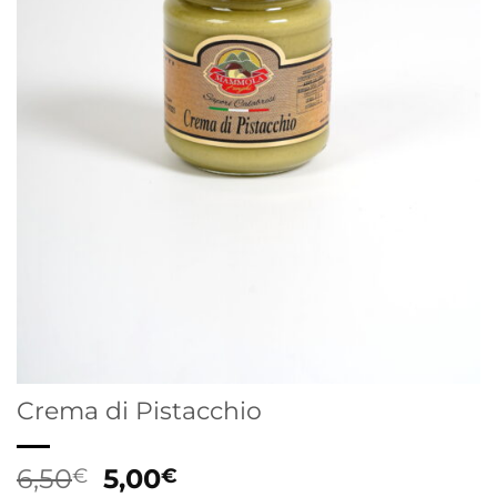
Crema di Pistacchio
Il
Il
6,50
5,00
€
€